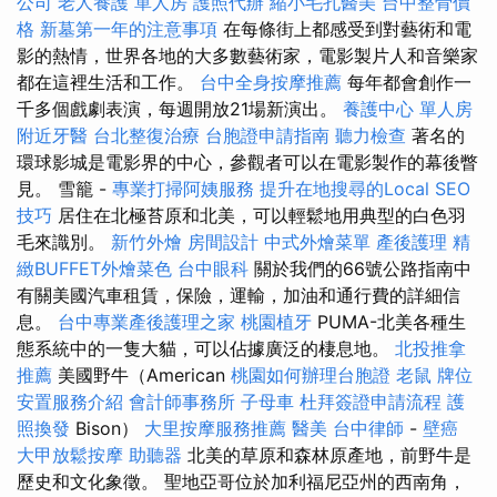
公司
老人養護 單人房
護照代辦
縮小毛孔醫美
台中整骨價
格
新墓第一年的注意事項
在每條街上都感受到對藝術和電
影的熱情，世界各地的大多數藝術家，電影製片人和音樂家
都在這裡生活和工作。
台中全身按摩推薦
每年都會創作一
千多個戲劇表演，每週開放21場新演出。
養護中心 單人房
附近牙醫
台北整復治療
台胞證申請指南
聽力檢查
著名的
環球影城是電影界的中心，參觀者可以在電影製作的幕後瞥
見。 雪籠 -
專業打掃阿姨服務
提升在地搜尋的Local SEO
技巧
居住在北極苔原和北美，可以輕鬆地用典型的白色羽
毛來識別。
新竹外燴
房間設計
中式外燴菜單
產後護理
精
緻BUFFET外燴菜色
台中眼科
關於我們的66號公路指南中
有關美國汽車租賃，保險，運輸，加油和通行費的詳細信
息。
台中專業產後護理之家
桃園植牙
PUMA-北美各種生
態系統中的一隻大貓，可以佔據廣泛的棲息地。
北投推拿
推薦
美國野牛（American
桃園如何辦理台胞證
老鼠
牌位
安置服務介紹
會計師事務所
子母車
杜拜簽證申請流程
護
照換發
Bison）
大里按摩服務推薦
醫美
台中律師
-
壁癌
大甲放鬆按摩
助聽器
北美的草原和森林原產地，前野牛是
歷史和文化象徵。 聖地亞哥位於加利福尼亞州的西南角，