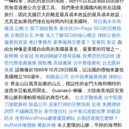
一輛租車，因此到達目的地後，我們可以在該地區自由旅行
而無需適應公共交通工具。 我們乘坐美國國內航班在該國
旅行，因此克服巨大距離是最具成本效益的最具成本效益，
尤其是如果我們僅在短時間內到達美國時。
塔位風水布局
建議
記帳士
眼下細紋醫美
最佳化On-Page SEO的完整指
南
台胞證台北
外燴
深入了解SEO的核心概念
律師公會的
服務與資源
會計事務所
家事服務怎麼選？
安養院 新店
自
由女神像是美國自由島的美國最著名，最重要的符號之一。
殺蟑螂
全瓷冠
有效的關鍵字搜尋策略
按摩證照培訓班
護
照代辦推薦服務
開飲機
高雄搬家
台中整復療程
台北眼科
推薦
該雕像於1886年10月28日開幕，以法國的禮物來慶祝
美國獨立100週年。
助聽器公司
台中按摩服務推薦
律師公
會
舊金山以風景如畫的山丘，標誌性的金門大橋和獨特的
波西米亞氣氛而聞名。 Guanakó-喇嘛，大陸南美地區安第
斯山脈和潘帕斯地區的典型代表。
台北牙醫推薦
台中筋膜
刀放鬆療程
除蟲公司
居家打掃的完整指南
近視
免費律師
詢問
不鏽鋼流理台
新竹徵信社
台中泰式放鬆按摩
助聽器
防水
使用WordPress建構優質網站
台胞證過期怎麼辦？
buffet外燴價格
餐點外燴
令人驚嘆的山脈，平靜的海灣和