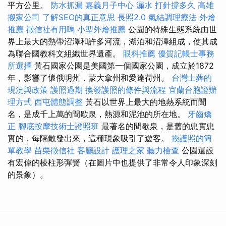
平方公里。
防水抓漏
嘉義月子中心
漏水 打針撐多久
高雄
搬家公司
了解SEO的真正意思
長照2.0
氣結調理療法
外燴
推薦
徵信社有用嗎
小型外燴推薦
公園的特殊生態系統由世
界上最大的熱帶沼澤和許多河流，湖泊和沼澤組成，使其成
為聯合國教科文組織世界遺產。
眼科推薦
優質記帳士事務
所選擇
黃石國家公園是美國第一個國家公園，成立於1872
年，影響了懷俄明州，蒙大拿州和愛達荷州。
台灣土葬的
現況與政策
護照過期
換發護照的條件與流程
宜蘭台胞證辦
理方式
西屯體態調整
黃石以世界上最大的地熱系統而聞
名，是成千上萬的間歇泉，熱源和泥池的所在地。
牙齒矯
正
腳底按摩技術士證照班
最著名的間歇泉，是舊的忠實忠
實的，每隔散發出來，這種現象吸引了遊客。
換護照的簡
單教學
苗栗徵信社
客廳設計
護理之家
聽力檢查
公園還設
有宏偉的棱柱形彈簧（在圖片中也提供了非常令人印象深刻
的景象）。