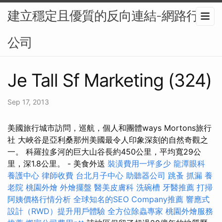
建立穩定且優質的反向連結-網路行銷
公司
Je Tall Sf Marketing (324)
Sep 17, 2013
美國旅行城市訪問，巡航，個人和團體ways Mortons旅行
社 大峽谷是亞利桑那州美國最令人印象深刻的自然奇觀之
一。 科羅拉多河的巨大山谷長約450公里，平均寬29公
里，深1.8公里。 - 美食外送
裝潢費用一坪多少
龍潭眼科
養護中心
律師收費
台北月子中心
助聽器公司
跳蚤
抓漏
養
老院
桃園外燴
外燴擺盤
醫美皮膚科
洗碗槽
牙醫推薦
打掃
阿姨價格行情分析
全球知名的SEO Company推薦
響應式
設計（RWD）提升用戶體驗
全方位除蟲專家
桃園外燴服務