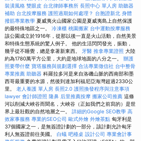
裝潢風格
雙眼皮
台北律師事務所
長照中心 單人房
助聽器
補助
台北按摩服務
護照過期如何處理？
台胞證新北
身體
撥筋專業教學
夏威夷火山國家公園是夏威夷島上自然保護
的最特殊地區之一。
冷凍櫃
桃園搬家
台中運動按摩服務
該公園成立於1916年，從那以後一直是火山活動，自然美景
和特殊生態系統的驚人例子。 他的生活閃閃發光，振動，
幾乎從不睡覺，總是拿著新東西。
牙醫
推拿專業證照
大陸
約為1780萬平方公里，大約是地球地面的八分之一。
辦護
照要帶什麼
寶塔服務與規劃選擇
合法專業徵信社
台中整骨
專業推薦
助聽器
科羅拉多河是來自洛磯山脈的西南部和墨
西哥最重要的水源，然後到達加利福尼亞海灣超過2330公
里。
老人養護 單人房
長照2.0
護照換發程序與注意事項
lawyer
會計師證照
隆鼻
后里推薦按摩
搬家公司推薦
這條
河以削減大峽谷而聞名，大峽谷（正如我們之前寫的）是世
界上最壯觀的自然地層之一。
詳細的Google SEO教學
高
效家事服務
專業的SEO公司
歐式外燴
外燴茶點
匈牙利是
37個國家之一，是無簽證計劃的一部分，該計劃允許匈牙
利人無簽證前往美國。
白蟻
吧檯桌
設計公司
專業會計事