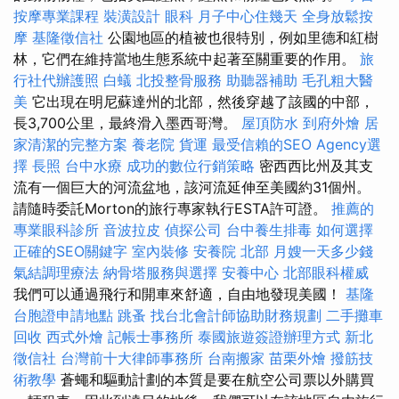
按摩專業課程
裝潢設計
眼科
月子中心住幾天
全身放鬆按
摩
基隆徵信社
公園地區的植被也很特別，例如里德和紅樹
林，它們在維持當地生態系統中起著至關重要的作用。
旅
行社代辦護照
白蟻
北投整骨服務
助聽器補助
毛孔粗大醫
美
它出現在明尼蘇達州的北部，然後穿越了該國的中部，
長3,700公里，最終滑入墨西哥灣。
屋頂防水
到府外燴
居
家清潔的完整方案
養老院
貨運
最受信賴的SEO Agency選
擇
長照
台中水療
成功的數位行銷策略
密西西比州及其支
流有一個巨大的河流盆地，該河流延伸至美國約31個州。
請隨時委託Morton的旅行專家執行ESTA許可證。
推薦的
專業眼科診所
音波拉皮
偵探公司
台中養生排毒
如何選擇
正確的SEO關鍵字
室內裝修
安養院 北部
月嫂一天多少錢
氣結調理療法
納骨塔服務與選擇
安養中心
北部眼科權威
我們可以通過飛行和開車來舒適，自由地發現美國！
基隆
台胞證申請地點
跳蚤
找台北會計師協助財務規劃
二手攤車
回收
西式外燴
記帳士事務所
泰國旅遊簽證辦理方式
新北
徵信社
台灣前十大律師事務所
台南搬家
苗栗外燴
撥筋技
術教學
蒼蠅和驅動計劃的本質是要在航空公司票以外購買