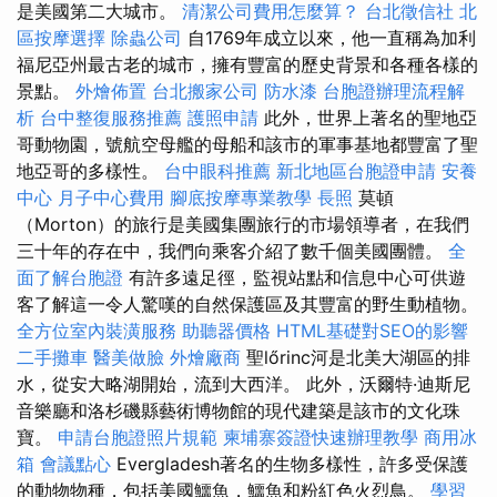
是美國第二大城市。
清潔公司費用怎麼算？
台北徵信社
北
區按摩選擇
除蟲公司
自1769年成立以來，他一直稱為加利
福尼亞州最古老的城市，擁有豐富的歷史背景和各種各樣的
景點。
外燴佈置
台北搬家公司
防水漆
台胞證辦理流程解
析
台中整復服務推薦
護照申請
此外，世界上著名的聖地亞
哥動物園，號航空母艦的母船和該市的軍事基地都豐富了聖
地亞哥的多樣性。
台中眼科推薦
新北地區台胞證申請
安養
中心
月子中心費用
腳底按摩專業教學
長照
莫頓
（Morton）的旅行是美國集團旅行的市場領導者，在我們
三十年的存在中，我們向乘客介紹了數千個美國團體。
全
面了解台胞證
有許多遠足徑，監視站點和信息中心可供遊
客了解這一令人驚嘆的自然保護區及其豐富的野生動植物。
全方位室內裝潢服務
助聽器價格
HTML基礎對SEO的影響
二手攤車
醫美做臉
外燴廠商
聖lőrinc河是北美大湖區的排
水，從安大略湖開始，流到大西洋。 此外，沃爾特·迪斯尼
音樂廳和洛杉磯縣藝術博物館的現代建築是該市的文化珠
寶。
申請台胞證照片規範
柬埔寨簽證快速辦理教學
商用冰
箱
會議點心
Evergladesh著名的生物多樣性，許多受保護
的動物物種，包括美國鱷魚，鱷魚和粉紅色火烈鳥。
學習