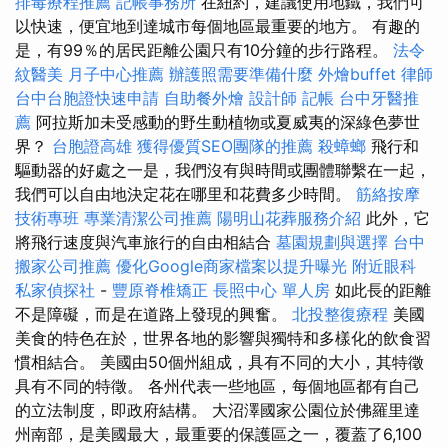
排毒療程推薦
記帳事務所
在紐約，建議使用地鐵，我們可
以快速，便宜地到達城市每個地區最重要的地方。 有趣的
是，有99％的居民距離公園只有10分鐘的步行路程。
法令
紋醫美
月子中心推薦
辦護照需要準備什麼
外燴buffet
律師
台中台胞證快速申請
自助餐外燴
設計師
記帳
台中牙醫推
薦
阿拉斯加未受感動的野生動植物或夏威夷的深綠色夢世
界？
台胞證高雄
獲得優質SEO團隊的推薦
殺蟑螂
飛行和
驅動器的好處之一是，我們沒有與時間或團體聯繫在一起，
我們可以自由地決定花在哪里和花費多少時間。
筋絡按摩
技術專班
專業清潔公司推薦
陽明山花葬服務介紹
此外，它
將飛行速度與汽車旅行的自由相結合
墓園規劃與選擇
台中
搬家公司推薦
優化Google商家檔案以提升曝光
附近眼科
私家偵探社
-
豐原脊椎矯正
長照中心 單人房
如此長的距離
不是障礙，而是在道路上發現的興奮。
北投整復療程
美國
美食的特色在於，世界各地的影響與獨特和多樣化的飲食習
慣相結合。 美國由50個州組成，具有不同的大小，其特徵
具有不同的特徵。 各州代表一些地區，每個地區都有自己
的立法制度，即政府結構。 大沼澤國家公園位於佛羅里達
州南部，是美國最大，最重要的保護區之一，覆蓋了6,100