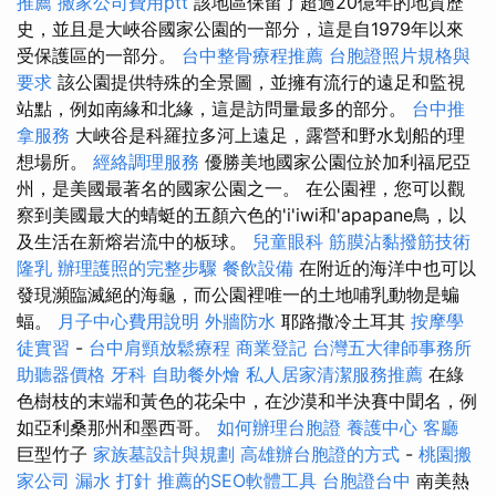
推薦
搬家公司費用ptt
該地區保留了超過20億年的地質歷
史，並且是大峽谷國家公園的一部分，這是自1979年以來
受保護區的一部分。
台中整骨療程推薦
台胞證照片規格與
要求
該公園提供特殊的全景圖，並擁有流行的遠足和監視
站點，例如南緣和北緣，這是訪問量最多的部分。
台中推
拿服務
大峽谷是科羅拉多河上遠足，露營和野水划船的理
想場所。
經絡調理服務
優勝美地國家公園位於加利福尼亞
州，是美國最著名的國家公園之一。 在公園裡，您可以觀
察到美國最大的蜻蜓的五顏六色的'i'iwi和'apapane鳥，以
及生活在新熔岩流中的板球。
兒童眼科
筋膜沾黏撥筋技術
隆乳
辦理護照的完整步驟
餐飲設備
在附近的海洋中也可以
發現瀕臨滅絕的海龜，而公園裡唯一的土地哺乳動物是蝙
蝠。
月子中心費用說明
外牆防水
耶路撒冷土耳其
按摩學
徒實習
-
台中肩頸放鬆療程
商業登記
台灣五大律師事務所
助聽器價格
牙科
自助餐外燴
私人居家清潔服務推薦
在綠
色樹枝的末端和黃色的花朵中，在沙漠和半決賽中聞名，例
如亞利桑那州和墨西哥。
如何辦理台胞證
養護中心
客廳
巨型竹子
家族墓設計與規劃
高雄辦台胞證的方式
-
桃園搬
家公司
漏水 打針
推薦的SEO軟體工具
台胞證台中
南美熱