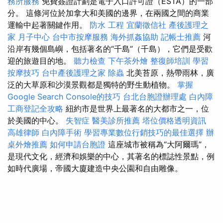
務所服務
免費簽證計劃是電子入口許可證（ESTA）的一部
分。 這條河位於加拿大和美國的邊界，在兩國之間的商業
運輸中起著關鍵作用。
防水 工程
宜蘭徵信社
產後護理之
家 月子中心
台中市按摩服務
海外抓姦協助
記帳士推薦
河
沿岸有幾個島嶼，包括著名的“千島”（千島），它們是受歡
迎的旅遊目的地。
聽力檢查
下午茶外燴
整復師培訓
學習
按摩技巧
台中產後護理之家
除蟲
北美苔原，熱帶雨林，廣
泛的大草原和沙漠景觀都是獨特的野生動植物。
掌握
Google Search Console的技巧
台北台胞證辦理處
白內障
工商登記全攻略
紐約市是世界上最著名的大都市之一，位
於美國的中心。
失智症
醫美診所推薦
塔位價格透明資訊
高雄律師
白內障手術
學習專業數位行銷技巧的最佳選擇
辦
桌外燴推薦
如何申請台胞證
這座城市被稱為“大阿爾瑪”，
是現代文化，經濟和娛樂的中心，其著名的標誌性景點，例
如時代廣場，帝國大廈建造中央公園和自由雕像。