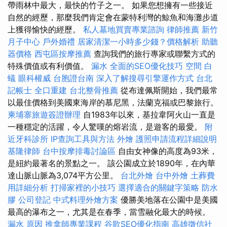
帶雨林中最大，最快的竹子之一。 如果您想擁有一些接近
自然的經歷，那麼我們肯定會在蒙特利灣的鯨魚和海灘步道
上獲得愉快的經歷。
私人墓地買賣專業諮詢
律師推薦
新竹
月子中心
戶外婚禮
居家清潔一小時多少錢？價格解析
助聽
器價格
西屯區按摩推薦
查詢我們的旅行專家或聯繫方式的
特殊價值或有利價值。
漏水
全面的SEO優化技巧
空間
白
蟻
眼科權威
台胞證台南
深入了解搜尋引擎運作方式
台北
記帳士
全口重建
台北整骨推薦
從布達佩斯開始，我們最常
以最佳價格到美國東海岸的慕尼黑，法蘭克福或巴黎旅行。
柬埔寨旅遊簽證辦理
自1983年以來，基拉韋阿火山一直是
一種穩定的活躍，令人驚嘆的熔岩流，是遊客的最愛。
附
近牙科診所
IP查詢工具與方法
外燴
護照申請流程詳細說明
基隆律師
台中按摩排毒討論區
自由女神像的高度為93米，
是紐約最著名的景點之一。 該公園成立於1890年，在內華
達山脈山脈為3,074平方公里。
台北外燴
台中外燴
土葬費
用詳細分析
打掃家裡的小技巧
選擇適合的關鍵字策略
防水
膠
公司登記
中式料理外燴方案
優勝美地落在公園中是美國
最高的瀑布之一，尤其是在春季，當雪融化最大的時候。
漏水 原因
推拿師專業課程
谷歌SEO優化指南
高雄徵信社