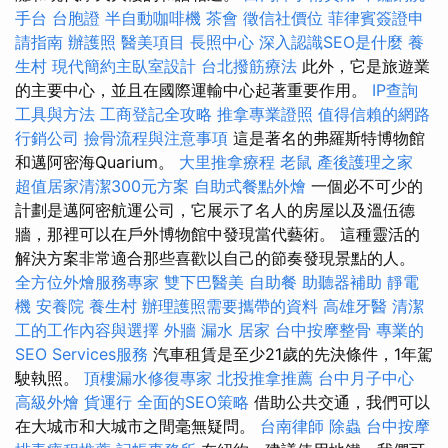
手台
台胞證
半自動咖啡機
茶會
徵信社價位
菲律賓簽證申
請指南
辦護照
醫美項目
長照中心
深入認識SEO是什麼
養
生村
現代簡約主臥室設計
台北撥筋療法
此外，它是旅遊業
的主要中心，並且在國際運輸中心起著重要作用。
IP查詢
工具與方法
工商登記全攻略
推拿專業證照
值得信賴的網路
行銷公司
撿骨流程與注意事項
這是著名的弗羅斯特博物館
和邁阿密海Quarium。
大里推拿療程
老鼠
產後護理之家
超值居家清潔300元方案
自助式餐點外燴
一個必不可少的
計劃是邁阿密航運公司，它展示了名人的房屋以及溫伍德
牆，那裡可以在戶外博物館中發現當代藝術。 這種靈活的
解決方案非常適合那些喜歡以自己的節奏發現景點的人。
全方位外燴服務專家
雙下巴醫美
自助餐
助聽器補助
靜電
機
安養院
養生村
辦理護照需要攜帶的資料
高雄牙醫
清潔
工的工作內容與選擇
外牆 漏水
居家
台中按摩整骨
專業的
SEO Services服務
汽車租賃是至少21歲的先決條件，1年駕
駛執照。
頂樓漏水修復專家
北投推拿推薦
台中月子中心
高級外燴
貨運行
全面的SEO策略
借助公共交通，我們可以
在大城市和大城市之間毫無疑問。
台南律師
除蟲
台中按摩