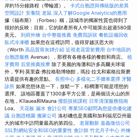
岸約15分鐘路程（帶輪渡）。
卡式台胞證與傳統版的差異
空間設計
安養院
老鼠
深入了解Google Analytics的應用
據《福布斯》（Forbes）稱，該城市的獨家性質也得到了
很好的反映：目前，它的財產所有人中可能算出超過580億
美元。
到府外燴
台中整復推薦
免費寫訴狀
餐飲設備回收
臥式冷凍櫃
如果您在這裡訪問，值得穿越沃思大街
（Worth
高品質骨灰罈介紹
近視老花雷射費用
台中地區的
台胞證服務
Avenue），那裡有各種各樣的餐館和商店。
植
牙費用
后里推薦按摩
除了美麗的海灘和許多高爾夫球場
外，亨利·莫里森·弗拉格勒博物館，瑪拉·拉戈和索格拉斯磨
坊還提供有趣的景點。
長照中心
多樣化二手攤車選擇
牙醫
診所
如果您想休息一下，放鬆一下，棕櫚灘可能是理想的
選擇。 該地區覆蓋了1300多平方公里，是兩個活火山的所
在地，Kīlauea和Mauna
撥筋技術課程
日常清潔服務指南
Loa。
天花板 漏水
會計公司
專業SEO顧問為您提供優化建
議
台胞證桃園
搬家公司
洛杉磯也是美國和加利福尼亞州最
大的城市中訪問量最高的第四位。
老屋翻新
嘉義徵信公司
SSL對網站安全和SEO的重要性
會計師
竹北月子中心
外燴